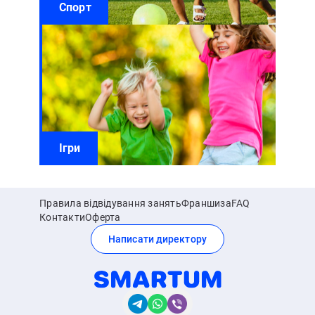
Спорт
Ігри
Правила відвідування занять
Франшиза
FAQ
Контакти
Оферта
Написати директору